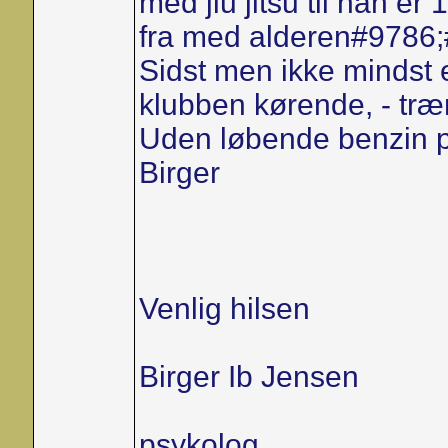
med jiu jitsu til han er
fra med alderen#9786;
Sidst men ikke mindst en
klubben kørende, - tr
Uden løbende benzin p
Birger
Venlig hilsen
Birger Ib Jensen
psykolog