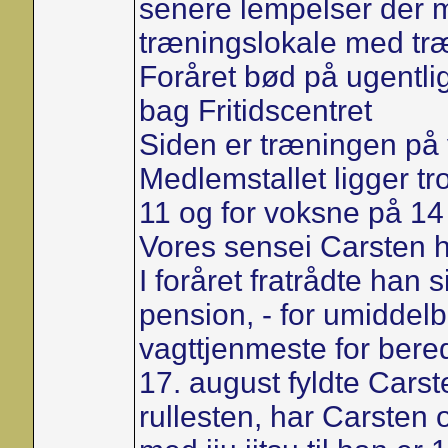
senere lempelser der mu
træningslokale med t
Foråret bød på ugentli
bag Fritidscentret
Siden er træningen på
Medlemstallet ligger tro
11 og for voksne på 1
Vores sensei Carsten ha
I foråret fratrådte han s
pension, - for umiddelba
vagttjenmeste for bere
17. august fyldte Carst
rullesten, har Carsten o