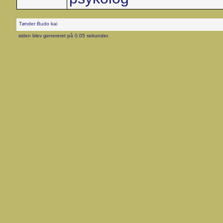
Tønder Budo kai
siden blev genereret på 0.05 sekunder.