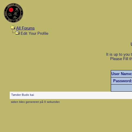
All Forums
Edit Your Profile
It is up to you 
Please Fill t
User Name
Password
Tønder Budo kai
siden blev genereret på 0 sekunder.